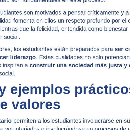
licidad son fundamentales en este proceso.
estudiantes son motivados a pensar críticamente y 
ilidad fomenta en ellos un respeto profundo por el 
ientras que la felicidad, entendida como bienestar 
r social.
ores, los estudiantes están preparados para
ser c
cer liderazgo
. Estas cualidades no solo potencian
s inspiran a
construir una sociedad más justa y 
social.
y ejemplos práctico
e valores
tario
permiten a los estudiantes involucrarse en su
de voluntariados o involucrándose en procesos de 