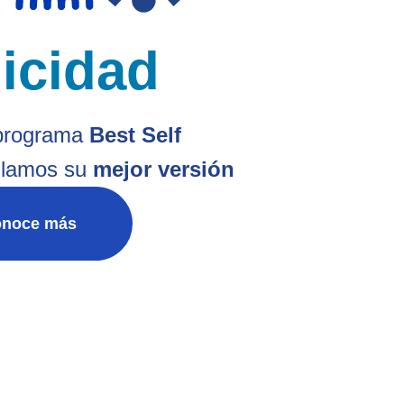
licidad
 programa
Best Self
llamos su
mejor versión
noce más