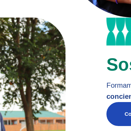
So
Forma
concien
Co