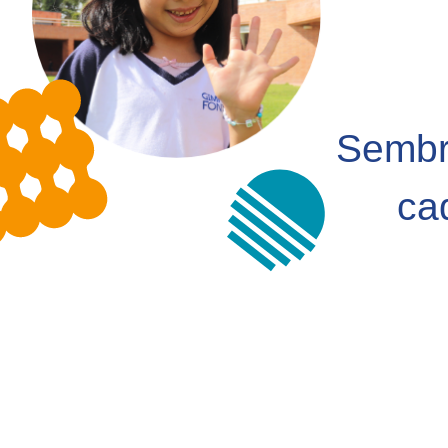
Sembra
ca