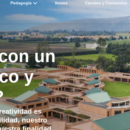
Pedagogía
Voices
Canales y Convenios
con un
co y
?
reatividad
es
ilidad
, nuestro
nuestra finalidad.