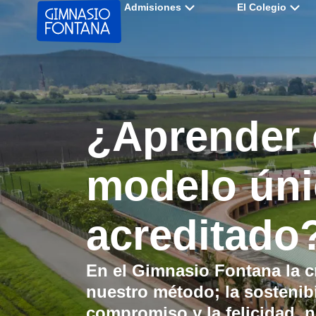
Admisiones
El Colegio
¿Aprender 
modelo úni
acreditado
En el Gimnasio Fontana la
c
nuestro método; la
sostenib
compromiso y la
felicidad
, 