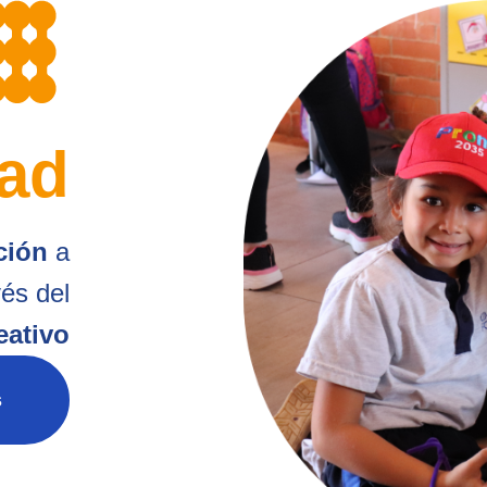
dad
ción
a
és del
eativo
s