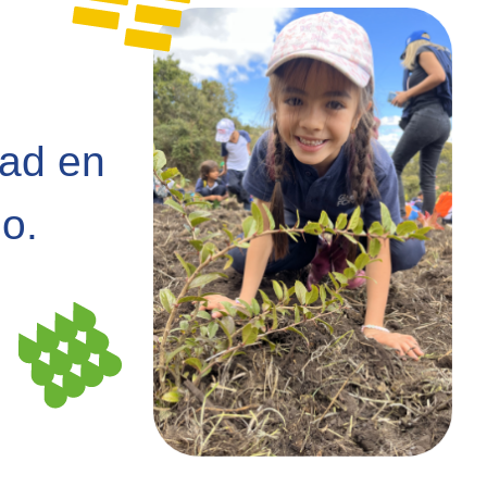
dad en
o.