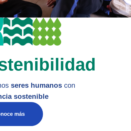
stenibilidad
mos
seres humanos
con
cia sostenible
noce más