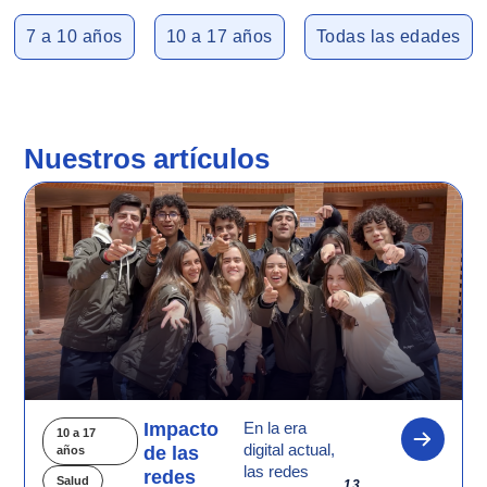
7 a 10 años
10 a 17 años
Todas las edades
Nuestros artículos
Impacto
En la era
10 a 17
digital actual,
de las
años
las redes
redes
Salud
13