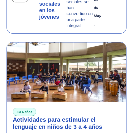
sociales se
sociales
han
de
en los
convertido en
jóvenes
May
una parte
.
integral
3 a 6 años
Actividades para estimular el
lenguaje en niños de 3 a 4 años