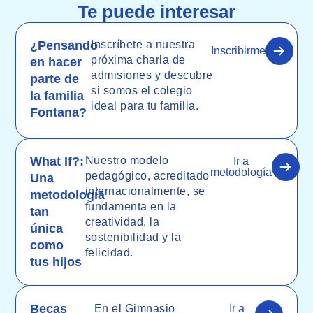
Te puede interesar
¿Pensando
Inscríbete a nuestra
Inscribirme
próxima charla de
en hacer
admisiones y descubre
parte de
si somos el colegio
la familia
ideal para tu familia.
Fontana?
What If?:
Nuestro modelo
Ir a
metodología
pedagógico, acreditado
Una
internacionalmente, se
metodología
fundamenta en la
tan
creatividad, la
única
sostenibilidad y la
como
felicidad.
tus hijos
Becas
En el Gimnasio
Ir a