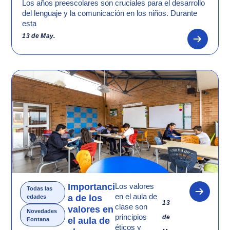
Los años preescolares son cruciales para el desarrollo
del lenguaje y la comunicación en los niños. Durante
esta
13 de May.
Importanci
Los valores
Todas las
en el aula de
a de los
edades
13
clase son
valores en
Novedades
principios
de
el aula de
Fontana
éticos y