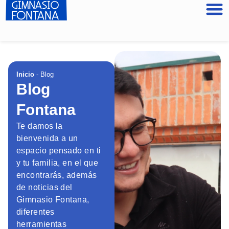
Inicio
-
Blog
Blog
Fontana
Te damos la
bienvenida a un
espacio pensado en ti
y tu familia, en el que
encontrarás, además
de noticias del
Gimnasio Fontana,
diferentes
herramientas