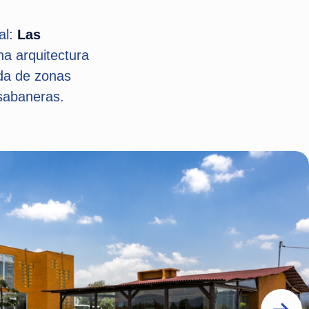
al:
Las
a arquitectura
ada de zonas
 sabaneras.