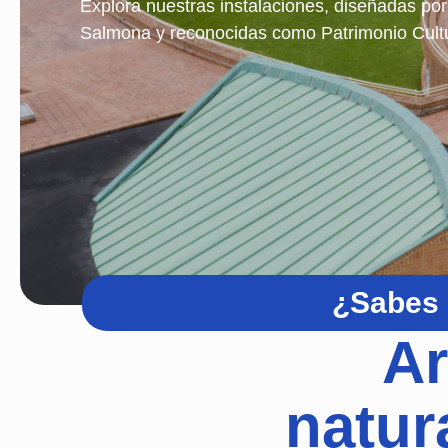
Explora nuestras instalaciones, diseñadas por
Salmona y reconocidas como Patrimonio Cultu
¿Sabes c
Ar
natur