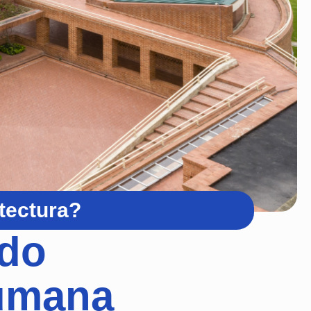
itectura?
ndo
humana