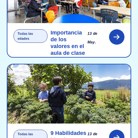
Importancia
13 de
Todas las
de los
edades
May.
valores en el
aula de clase
9 Habilidades
13 de
Todas las