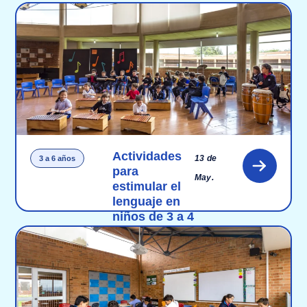
Actividades
13 de
3 a 6 años
para
May.
estimular el
lenguaje en
niños de 3 a 4
años