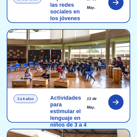
las redes
May.
sociales en
los jóvenes
Actividades
13 de
3 a 6 años
para
May.
estimular el
lenguaje en
niños de 3 a 4
años