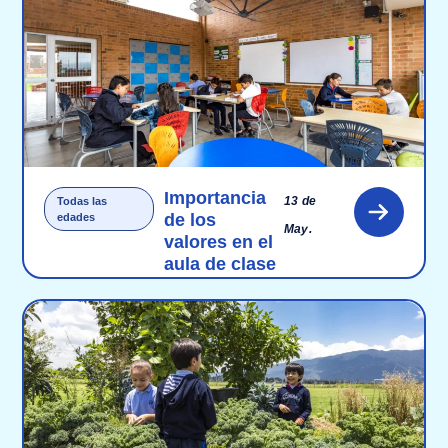
Importancia
13 de
Todas las
de los
edades
May.
valores en el
aula de clase