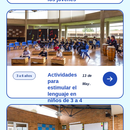
Actividades
13 de
3 a 6 años
para
May.
estimular el
lenguaje en
niños de 3 a 4
años