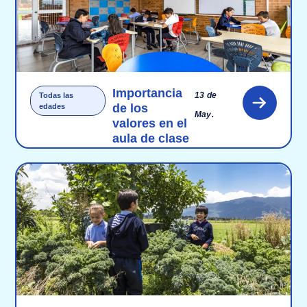
Importancia
13 de
Todas las
de los
edades
May.
valores en el
aula de clase