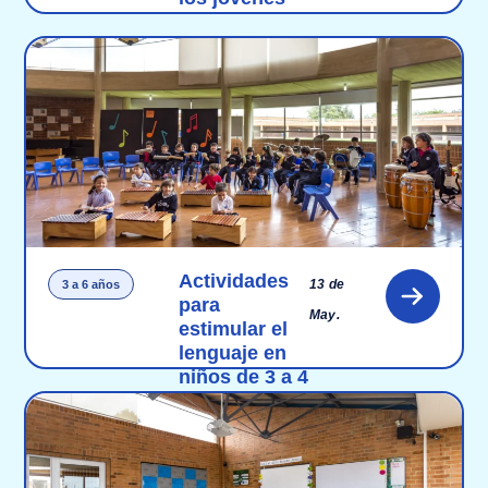
Actividades
13 de
3 a 6 años
para
May.
estimular el
lenguaje en
niños de 3 a 4
años