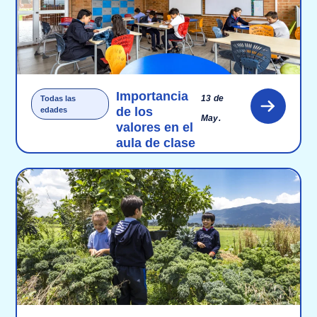
Importancia
13 de
Todas las
de los
edades
May.
valores en el
aula de clase