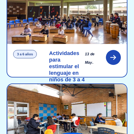
Actividades
13 de
3 a 6 años
para
May.
estimular el
lenguaje en
niños de 3 a 4
años