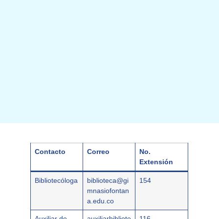
Contacto
Correo
No.
Extensión
Bibliotecóloga
biblioteca@gi
154
mnasiofontan
a.edu.co
Auxiliar de
auxiliarbibliote
116