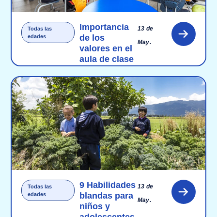
Importancia
13 de
Todas las
de los
edades
May.
valores en el
aula de clase
9 Habilidades
13 de
Todas las
blandas para
edades
May.
niños y
adolescentes