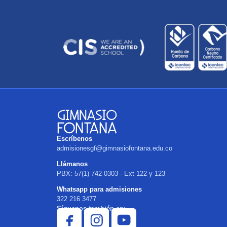
Escríbenos
admisionesgf@gimnasiofontana.edu.co
Llámanos
PBX: 57(1) 742 0303 - Ext 122 y 123
Whatsapp para admisiones
322 216 3477
Síguenos también en: