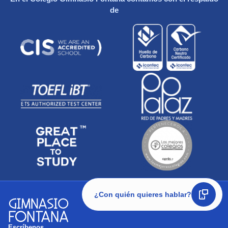
de
¿Con quién quieres hablar?
Escríbenos